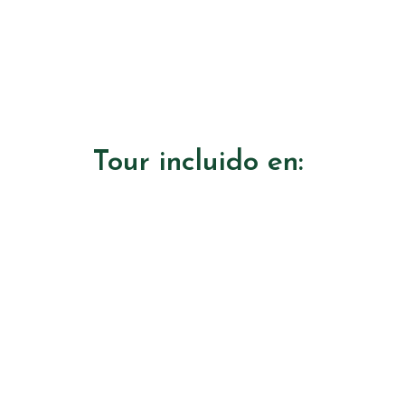
Tour incluido en:
Tesoro Cultural
📍CDMX, Morelos, Guerrero