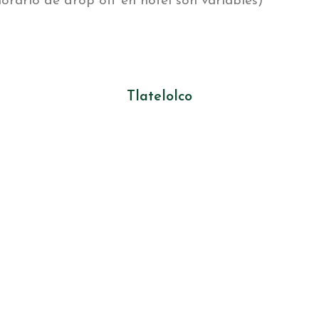
horario de drop off en hotel son variables)
Tlatelolco